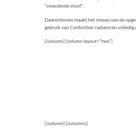
“smeulende stoof”.
Daarenboven maakt het niveau van de opgem
gebruik van Conforthec radiatoren volledig
[/column] [column layout=”two”]
[/column] [/columns]