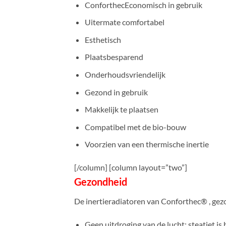
ConforthecEconomisch in gebruik
Uitermate comfortabel
Esthetisch
Plaatsbesparend
Onderhoudsvriendelijk
Gezond in gebruik
Makkelijk te plaatsen
Compatibel met de bio-bouw
Voorzien van een thermische inertie
[/column] [column layout=”two”]
Gezondheid
De inertieradiatoren van Conforthec® , gezo
Geen uitdroging van de lucht: steatiet is