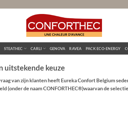
STEATHEC
CARLI
GENOVA
RAVEA
PACK ECO-ENERGY
C
n uitstekende keuze
raag van zijn klanten heeft Eureka Confort Belgium sede
keld (onder de naam CONFORTHEC®)waarvan de selectiecri