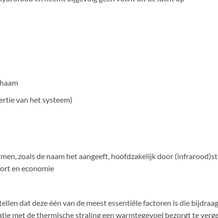
)
ichaam
ertie van het systeem)
men, zoals de naam het aangeeft, hoofdzakelijk door (infrarood)
fort en economie
ellen dat deze één van de meest essentiële factoren is die bijdraa
natie met de thermische straling een warmtegevoel bezorgt te verg