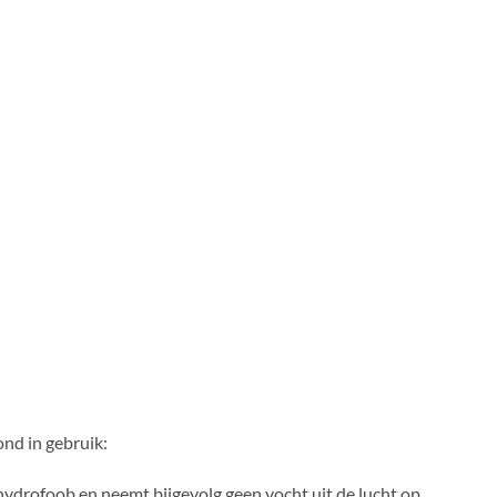
nd in gebruik:
 hydrofoob en neemt bijgevolg geen vocht uit de lucht op