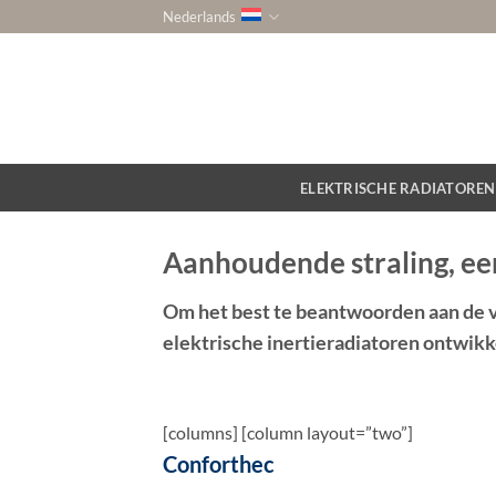
Ga
Nederlands
naar
inhoud
ELEKTRISCHE RADIATOREN
Aanhoudende straling, ee
Om het best te beantwoorden aan de v
elektrische inertieradiatoren ontwik
[columns] [column layout=”two”]
Conforthec