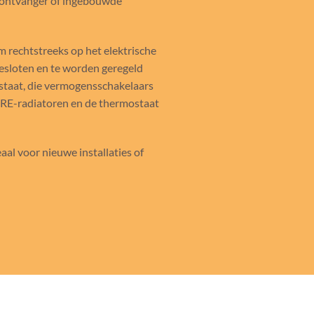
-ontvanger of ingebouwde
m rechtstreeks op het elektrische
esloten en te worden geregeld
taat, die vermogensschakelaars
SRE-radiatoren en de thermostaat
eaal voor nieuwe installaties of
.