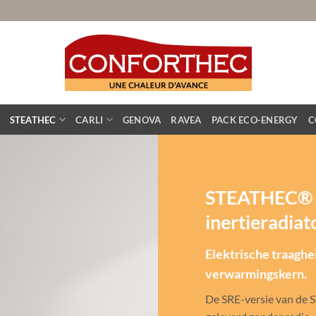
STEATHEC
CARLI
GENOVA
RAVEA
PACK ECO-ENERGY
C
STEATHEC®
inertieradiat
Elektrische traagh
verwarmingskern.
De SRE-versie van de