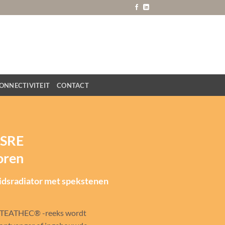
ONNECTIVITEIT
CONTACT
 SRE
oren
eidsradiator met spekstenen
 STEATHEC® -reeks wordt