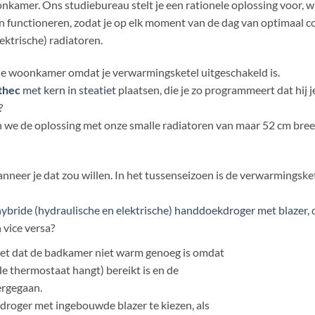
kamer. Ons studiebureau stelt je een rationele oplossing voor,
n functioneren, zodat je op elk moment van de dag van optimaal c
ektrische) radiatoren.
 je woonkamer omdat je verwarmingsketel uitgeschakeld is.
thec
met kern in steatiet
plaatsen, die je zo programmeert dat hij 
?
ben we de oplossing met onze smalle radiatoren van maar 52 cm bre
neer je dat zou willen. In het tussenseizoen is de verwarmingskete
ybride (hydraulische en elektrische) handdoekdroger met blazer,
d
 vice versa?
 het dat de badkamer niet warm genoeg is omdat
 thermostaat hangt) bereikt is en de
ergegaan.
oger met ingebouwde blazer te kiezen, als