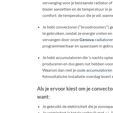
vervanging voor je bestaande radiator of a
blazer aanzetten en de temperatuur in je 
comfort: de temperatuur die je wil, wanne
Je hebt convectoren (“broodroosters”) gep
te gebruiken, omdat ze energie vreten e
vervangen door
onze
Genova-
radiatore
programmeerbaar en spaarzaam in gebruik
Je hebt accumulatoren die ‘s nachts opl
produceren en dus geen nut hebben voor
Waarom dan niet je
oude accumulatoren
fotovoltaïsche installatie overdag levert 
Als je ervoor kiest om je convect
want:
Je gebruikt de elektriciteit die je zonn
Je vermindert je totale verbruik met +/- 1