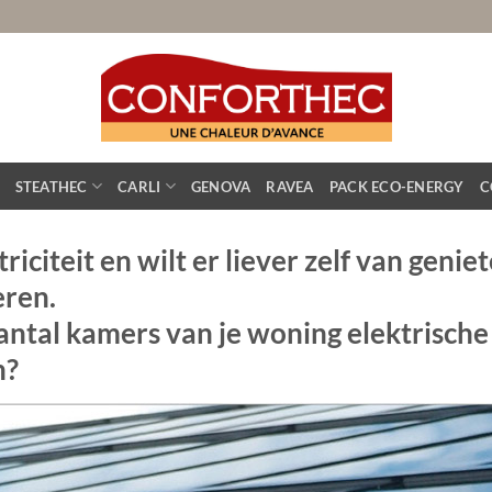
STEATHEC
CARLI
GENOVA
RAVEA
PACK ECO-ENERGY
C
riciteit en wilt er liever zelf van geni
eren.
ntal kamers van je woning elektrische
n?