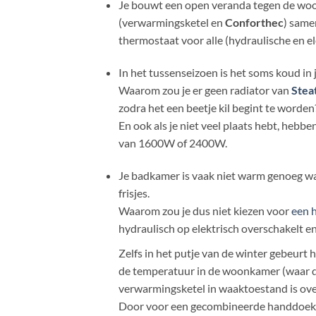
Je bouwt een open veranda tegen de woon
(verwarmingsketel en
Conforthec
) same
thermostaat voor alle (hydraulische en el
In het tussenseizoen is het soms koud in
Waarom zou je er geen radiator van
Stea
zodra het een beetje kil begint te worden
En ook als je niet veel plaats hebt, heb
van 1600W of 2400W.
Je badkamer is vaak niet warm genoeg wan
frisjes.
Waarom zou je dus niet kiezen voor
een h
hydraulisch op elektrisch overschakelt en
Zelfs in het putje van de winter gebeurt
de temperatuur in de woonkamer (waar de
verwarmingsketel in waaktoestand is ov
Door voor een gecombineerde handdoekdr