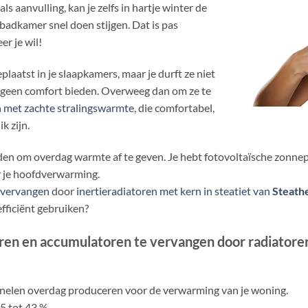
ls aanvulling, kan je zelfs in hartje winter de
badkamer snel doen stijgen. Dat is pas
er je wil!
laatst in je slaapkamers, maar je durft ze niet
n geen comfort bieden. Overweeg dan om ze te
n met zachte stralingswarmte
, die comfortabel,
 zijn.
aden om overdag warmte af te geven. Je hebt fotovoltaïsche zonne
 je hoofdverwarming.
 vervangen
door
inertieradiatoren met kern in steatiet van
Steath
efficiënt gebruiken?
oren en accumulatoren te vervangen door radiatoren
epanelen overdag produceren voor de verwarming van je woning.
5 tot 43 %.