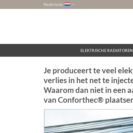
Ga
Nederlands
naar
inhoud
ELEKTRISCHE RADIATOREN
Je produceert te veel elekt
verlies in het net te inject
Waarom dan niet in een aa
van
Conforthec®
plaatse