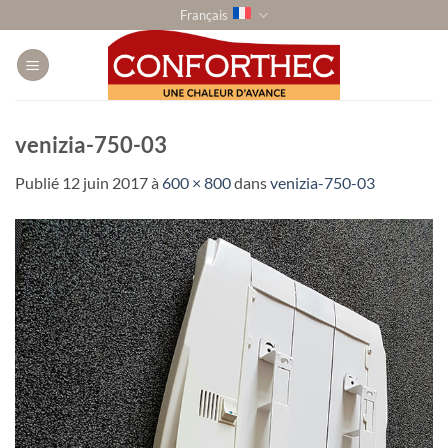
Passer
Français
au
contenu
venizia-750-03
Publié
12 juin 2017
à
600 × 800
dans
venizia-750-03