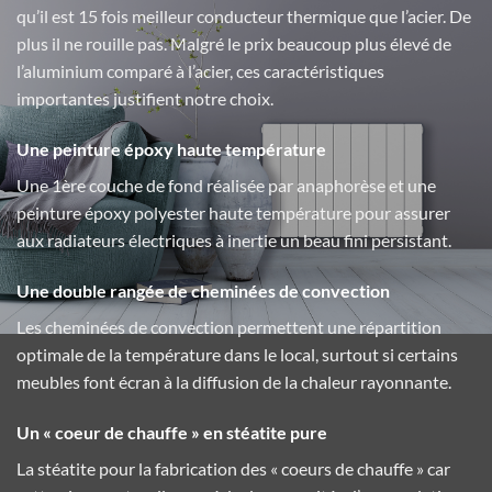
qu’il est 15 fois meilleur conducteur thermique que l’acier. De
plus il ne rouille pas. Malgré le prix beaucoup plus élevé de
l’aluminium comparé à l’acier, ces caractéristiques
importantes justifient notre choix.
Une peinture époxy haute température
Une 1ère couche de fond réalisée par anaphorèse et une
peinture époxy polyester haute température pour assurer
aux radiateurs électriques à inertie un beau fini persistant.
Une double rangée de cheminées de convection
Les cheminées de convection permettent une répartition
optimale de la température dans le local, surtout si certains
meubles font écran à la diffusion de la chaleur rayonnante.
Un « coeur de chauffe » en stéatite pure
La stéatite pour la fabrication des « coeurs de chauffe » car