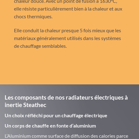
chaleur douce. Avec un point de fusion à 1630°C,
elle résiste particulièrement bien à la chaleur et aux
chocs thermiques.
Elle conduit la chaleur presque 5 fois mieux que les
matériaux généralement utilisés dans les systèmes
de chauffage semblables.
Les composants de nos radiateurs électriques à
inertie Steathec
Un choix réfléchi pour un chauffage électrique
Un corps de chauffe en fonte d’aluminium
L’Aluminium comme surface de diffusion des calories parce