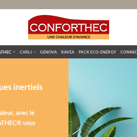
ATHEC
CARLI
GENOVA
RAVEA
PACK ECO-ENERGY
CONNEC
ues inertiels
aleur, avec le
EATHEC® vous