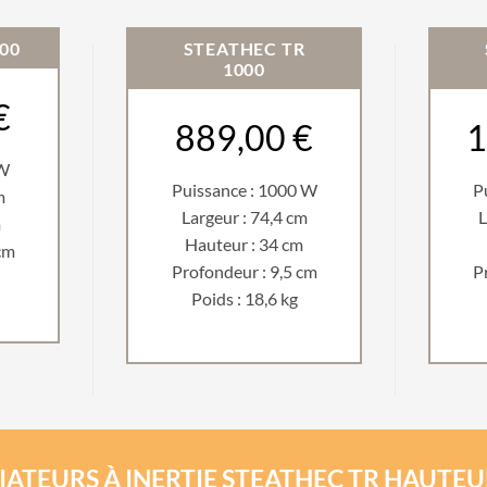
00
STEATHEC TR
1000
€
889,00 €
1
 W
Puissance : 1000 W
P
m
Largeur : 74,4 cm
L
m
Hauteur : 34 cm
cm
Profondeur : 9,5 cm
P
Poids : 18,6 kg
IATEURS À INERTIE STEATHEC TR HAUTEU