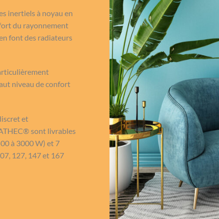
s inertiels à noyau en
nfort du rayonnement
en font des radiateurs
ticulièrement
aut niveau de confort
iscret et
EATHEC® sont livrables
500 à 3000 W) et 7
107, 127, 147 et 167