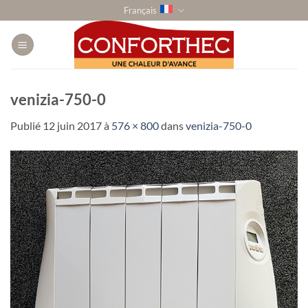
Passer
Français
au
contenu
venizia-750-0
Publié
12 juin 2017
à
576 × 800
dans
venizia-750-0