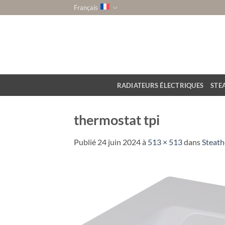
Passer
Français
au
contenu
RADIATEURS ÉLECTRIQUES
STE
thermostat tpi
Publié
24 juin 2024
à
513 × 513
dans
Steath