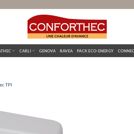
ATHEC
CARLI
GENOVA
RAVEA
PACK ECO-ENERGY
CONNEC
ec TPI