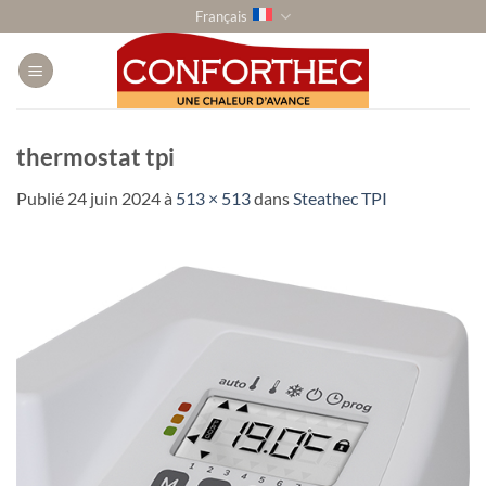
Passer
Français
au
contenu
thermostat tpi
Publié
24 juin 2024
à
513 × 513
dans
Steathec TPI