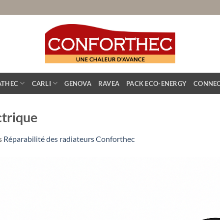
ATHEC
CARLI
GENOVA
RAVEA
PACK ECO-ENERGY
CONNEC
ctrique
s
Réparabilité des radiateurs Conforthec