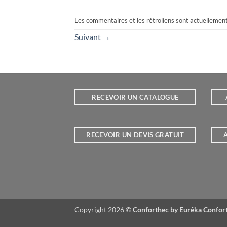
Les commentaires et les rétroliens sont actuellemen
Suivant
→
RECEVOIR UN CATALOGUE
RECEVOIR UN DEVIS GRATUIT
A
Copyright 2026 ©
Conforthec by Eurêka Confor