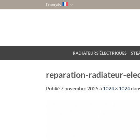
Passer
Français
au
contenu
RADIATEURS ÉLECTRIQUES
STE
reparation-radiateur-ele
Publié
7 novembre 2025
à
1024 × 1024
dan