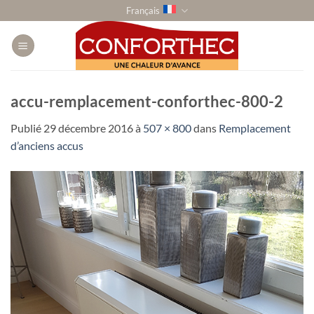
Passer
Français
au
contenu
accu-remplacement-conforthec-800-2
Publié
29 décembre 2016
à
507 × 800
dans
Remplacement
d’anciens accus