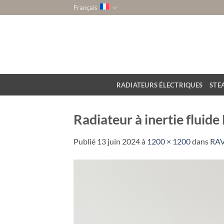
Passer
Français
au
contenu
RADIATEURS ÉLECTRIQUES
STE
Radiateur à inertie fluid
Publié
13 juin 2024
à
1200 × 1200
dans
RA