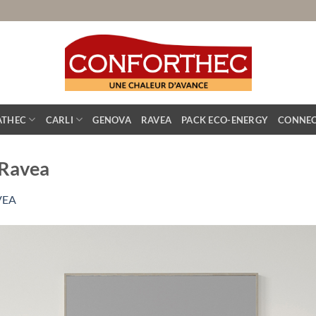
ATHEC
CARLI
GENOVA
RAVEA
PACK ECO-ENERGY
CONNEC
e Ravea
VEA