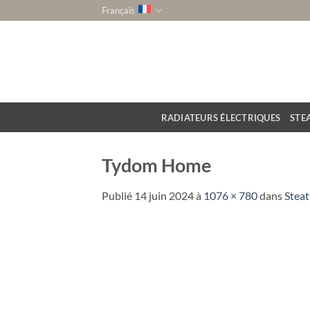
Passer
Français
au
contenu
RADIATEURS ÉLECTRIQUES
STE
Tydom Home
Publié
14 juin 2024
à
1076 × 780
dans
Stea