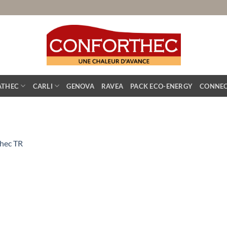
ATHEC
CARLI
GENOVA
RAVEA
PACK ECO-ENERGY
CONNEC
thec TR