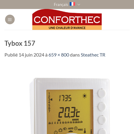
Passer
Français
au
contenu
Tybox 157
Publié
14 juin 2024
à
659 × 800
dans
Steathec TR