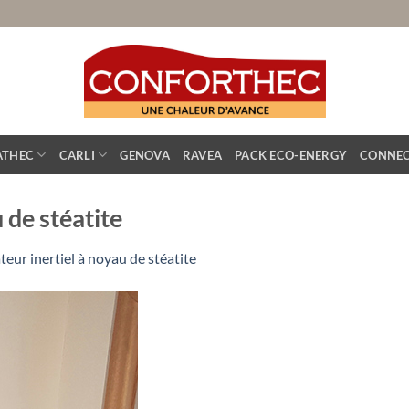
ATHEC
CARLI
GENOVA
RAVEA
PACK ECO-ENERGY
CONNEC
 de stéatite
teur inertiel à noyau de stéatite