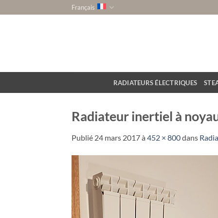
Passer
Français
au
contenu
RADIATEURS ÉLECTRIQUES
STE
Radiateur inertiel à noyau
Publié
24 mars 2017
à
452 × 800
dans
Radia