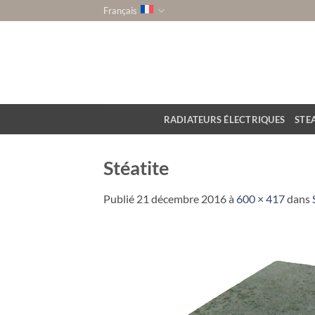
Passer
Français
au
contenu
RADIATEURS ÉLECTRIQUES
STE
Stéatite
Publié
21 décembre 2016
à
600 × 417
dans