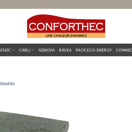
ATHEC
CARLI
GENOVA
RAVEA
PACK ECO-ENERGY
CONNEC
Stéatite