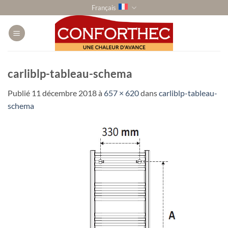
Passer
Français
au
contenu
carliblp-tableau-schema
Publié
11 décembre 2018
à
657 × 620
dans
carliblp-tableau-
schema