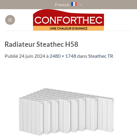
Passer
Français
au
contenu
Radiateur Steathec H58
Publié
24 juin 2024
à
2480 × 1748
dans
Steathec TR