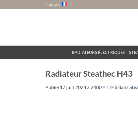
Passer
Français
au
contenu
RADIATEURS ÉLECTRIQUES
STE
Radiateur Steathec H43
Publié
17 juin 2024
à
2480 × 1748
dans
Ste