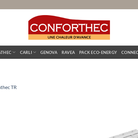
ATHEC
CARLI
GENOVA
RAVEA
PACK ECO-ENERGY
CONNEC
athec TR