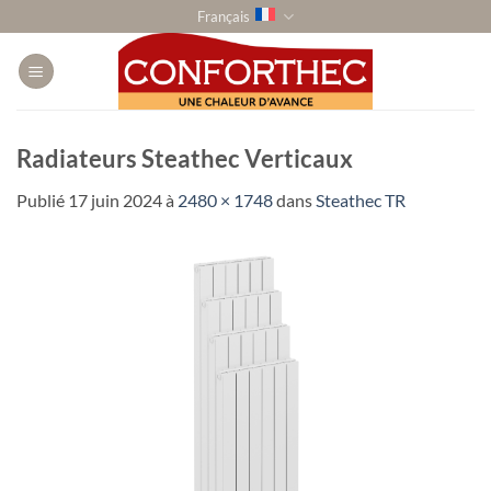
Passer
Français
au
contenu
Radiateurs Steathec Verticaux
Publié
17 juin 2024
à
2480 × 1748
dans
Steathec TR