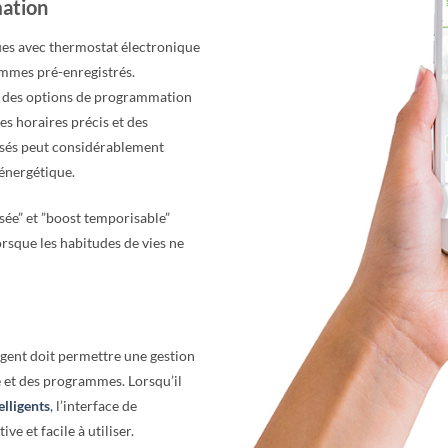
mation
ques avec thermostat électronique
mmes pré-enregistrés.
t des options de programmation
des horaires précis et des
isés peut considérablement
 énergétique.
sée” et ”boost temporisable”
orsque les habitudes de vies ne
igent doit permettre une gestion
e et des programmes. Lorsqu’il
elligents
, l’interface de
ive et facile à utiliser.