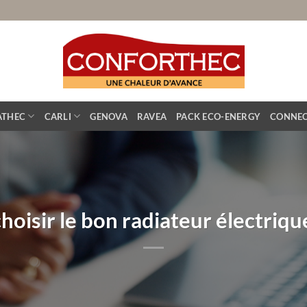
ATHEC
CARLI
GENOVA
RAVEA
PACK ECO-ENERGY
CONNEC
isir le bon radiateur électrique