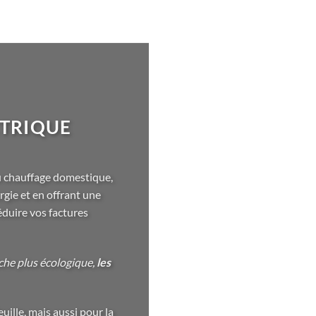
CTRIQUE
u chauffage domestique,
gie et en offrant une
éduire vos factures
che plus écologique,
les
ille, mais aussi pour la