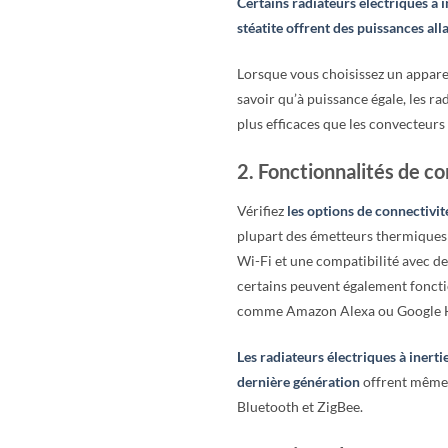
Certains radiateurs électriques à 
stéatite offrent des puissances a
Lorsque vous choisissez un apparei
savoir qu’à puissance égale, les r
plus efficaces que les convecteurs 
2. Fonctionnalités de c
Vérifiez
les options de connectivit
plupart des émetteurs thermique
Wi-Fi et une compatibilité avec de
certains peuvent également foncti
comme Amazon Alexa ou Google
Les radiateurs électriques à inertie
dernière génération
offrent même u
Bluetooth et ZigBee.