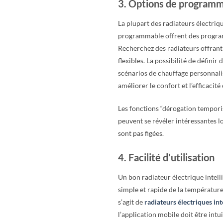
3. Options de program
La plupart des radiateurs électri
programmable offrent des progra
Recherchez des radiateurs offran
flexibles. La possibilité de définir 
scénarios de chauffage personnal
améliorer le confort et l’efficacité
Les fonctions “dérogation tempori
peuvent se révéler intéressantes l
sont pas figées.
4. Facilité d’utilisation
Un bon radiateur électrique intell
simple et rapide de la températur
s’agit de
radiateurs électriques int
l’application mobile doit être intuit