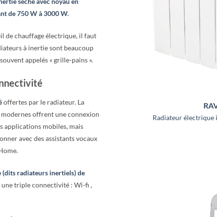
inertie sèche avec noyau en
llant de 750 W à 3000 W
.
l de chauffage électrique, il faut
adiateurs à inertie sont beaucoup
souvent appelés « grille-pains ».
onnectivité
é
offertes par le radiateur. La
RA
s modernes offrent une connexion
Radiateur électrique 
s applications mobiles, mais
onner avec des assistants vocaux
 Home.
 (dits radiateurs inertiels) de
ne triple connectivité : Wi-fi ,