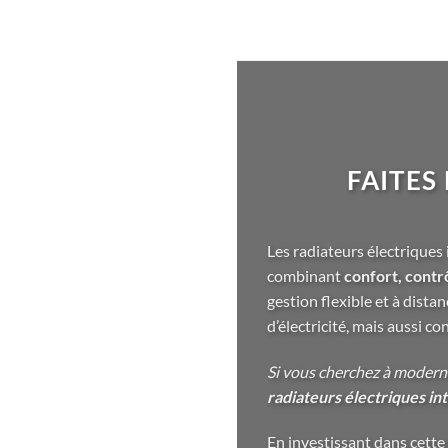
FAITES
Les radiateurs électrique
combinant
confort, contr
gestion flexible et à dist
d’électricité, mais aussi c
Si vous cherchez à modern
radiateurs électriques in
En investissant dans cette