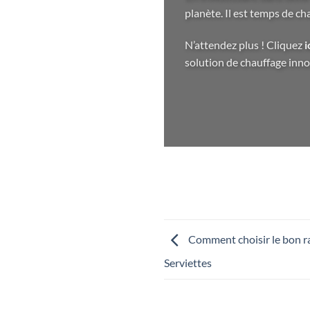
planète. Il est temps de c
N’attendez plus ! Cliquez
i
solution de chauffage inno
Comment choisir le bon ra
Serviettes